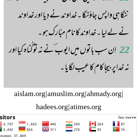
ننگا ہی واپس جاؤنگا ۔خداوند نے دِیا اور خداوند
نے لے لیا ۔خداوند کا نام مبُارک ہو ۔
22
اِن سب باتوں میں ایوب ؔ نے نہ تو گُناہ کیا اور
نہ خدا پر بیجا کام کا عیب لگایا ۔
aislam.org | amuslim.org | ahmady.org |
hadees.org | atimes.org