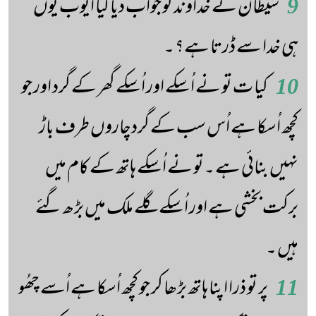
9
شیطان نے خداوند کو جواب دیا کیا ایوب یوں
ہی خدا سے ڈرتا ہے؟ ۔
10
کیا ت تو نے اُسکے اور اُسکے گھر کے گرد اور جو
کچھ اُسکا ہے اُس سب کے گردچاروں طرف باڑ
نہیں بنائی ہے ۔تو نے اُسکے ہاتھ کے کام میں
برکت بخشی ہے اور اُسکے گلے ملک میں بڑھ گئے
ہیں ۔
11
پر تو ذرا اپنا ہاتھ بڑھا کر جو کچھ اُسکا ہے اُسے چھُو