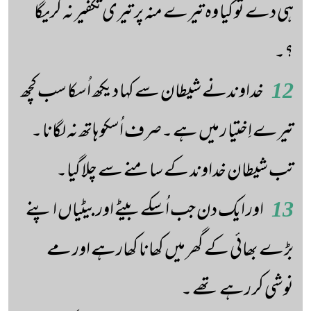
ہی دے تو کیا وہ تیرے منہ پر تیری تکفیر نہ کریگا
؟۔
12
خداوندنے شیطان سے کہا دیکھ اُسکا سب کچھ
تیرے اِختیا ر میں ہے ۔صرف اُسکو ہاتھ نہ لگانا ۔
تب شیطان خداوند کے سامنے سے چلا گیا۔
13
اور ایک دن جب اُسکے بیٹے اور بیٹیاں اپنے
بڑے بھائی کے گھر میں کھانا کھارہے اور مے
نوشی کر رہے تھے ۔