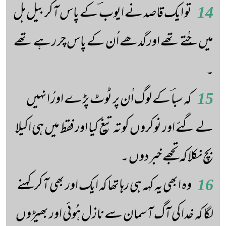
14
تو ایک قاصد نے ایوب ؔ کے پاس آکر بیل ہل
میں جُتے تھے اور گدھے اُن کے پاس چر رہے تھے
۔
15
کہ سباؔ کے لوگ اُن پر ٹوٹ پڑے اورُ انہیں
لے گئے اور نوکروں کو تہ تیغ کیا اور فقط میں ہی اکیلا
بچ نکلا کہ تجھے خبر دوں ۔
16
وہ ابھی یہ کہہ ہی رہا تھا کہ ایک اور بھی آکر کہنے
لگا کہ خدا کی آگ آسمان سے نازل ہُوئی اور بھیڑوں