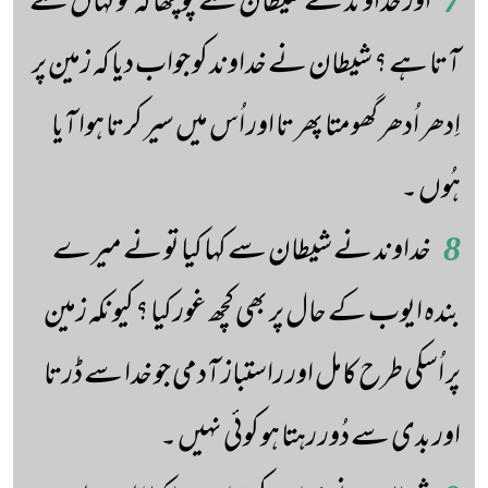
7
اور خداوند نے شیطان سے پُوچھا کہ تو کہاں سے
آتا ہے ؟ شیطان نے خداوند کو جواب دیا کہ زمین پر
اِدھر اُدھر گھومتا پھر تا اور اُس میں سیر کرتا ہوا آیا
ہُوں ۔
8
خداوند نے شیطان سے کہا کیا تو نے میرے
بندہ ایوب کے حال پر بھی کچھ غور کیا ؟ کیونکہ زمین
پر اُسکی طرح کامل اور راستباز آدمی جو خدا سے ڈرتا
اور بدی سے دُور رہتا ہو کوئی نہیں ۔