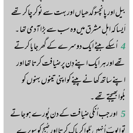
بیل اور پانچسو گدھیاں اور بہت سے نوکر چاکر تھے
اَیسا کہ اہل مشرق میں وہ سب سے بڑا آدمی تھا ۔
4
اُسکے بیٹے ایک دوسرے کے گھر جایا کرتے
تھے اور ہر ایک اپنے دِن پر ضیافت کرتا تھا اور
اپنے ساتھ کھا نے پینے کو اپنی تینوں بہنوں کو
بلُوابھیجتے تھے ۔
5
اور جب اُنکی ضیافت کے دن پُورے ہوجاتے
تو ایوبؔ اُنہیں بُلوا کر پاک کرتا اور صُبح کو سویرے