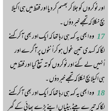
اور نوکروں کو جلا کر بھسم کر دیا اور فقط میں ہی اکیلا
بچ نکلا کہ تجھے خبردوُں ۔
17
وہ ابھی یہ کہہ ہی رہا تھا کہ ایک اور بھی آکر کہنے
لگا کہ کسدی تین غول ہو کر اُنٹوں پر آگرے اور
اُنہیں لے گئے اور نوکروں کو تہ تیغ کیا اور فقط میں
ہی اکیلا بچ نکلا کہ تجھے خبردوُں ۔
18
وہ ابھی یہ کہہ ہی رہا تھا کہ ایک اور بھی آکر کہنے
لگا کہ تیرے بیٹے بیٹیاں اپنے بڑے بھائی کے گھر