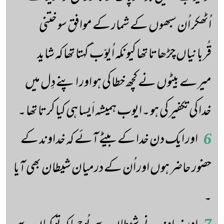
اُٹھکر اُن سبھوں کے شمار کے موافق سو ختنی
قُربانیاں چڑھاتا تھا کیونکہ اُیوّب ؔ کہتا تھا کہ شاید
میرے بیٹوں نے کچھ خطا کی ہو اور اپنے دِل میں
خدا کی تکفیر کی ہو ۔ایوب ہمیشہ اَیسا ہی کیا کرتا تھا ۔
6
اور ایک دن خدا کے بیٹے آئے کہ خداوند کے
حضور حاضر ہوں اور اُن کے درمیان شیطان بھی آیا
۔