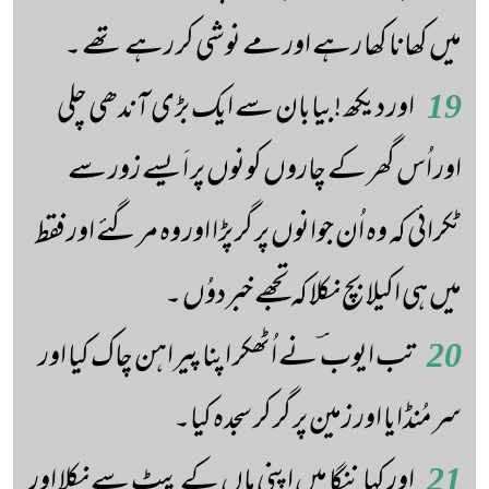
میں کھانا کھا رہے اور مے نوشی کر رہے تھے ۔
19
اور دیکھ !بیابان سے ایک بڑی آندھی چلی
اور اُس گھر کے چاروں کونوں پر اَیسے زور سے
ٹکرائی کہ وہ اُن جوانوں پر گر پڑا اور وہ مرگئے اور فقط
میں ہی اکیلا بچ نکلا کہ تجھے خبردوُں ۔
20
تب ایوب ؔ نے اُٹھکر اپنا پیراہن چاک کیا اور
سرمُنڈایا اور زمین پر گر کر سجدہ کیا۔
21
اور کہا ننگا میں اپنی ماں کے پیٹ سے نکلا اور