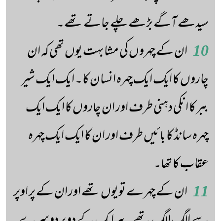
سیدھے آگے بڑھے چلے جاتے تھے۔
10
ان کے چہروں کی مشابہت یوں تھی کہ ان
چاروں کا ایک ایک چہرہ انسان کا۔ ایک ایک شیر
ببر کا انکی دہنی طرف اور ان چاروں کا ایک ایک
چہرہ سانڈ کا بائیں طرف اور ان کا ایک ایک چہرہ
عقاب کا تھا۔
11
ان کے چہرے تویوں تھے اور ان کے پر اوپر
سے الگ الگ تھے۔ ہر ایک کے دو پر دوسرے