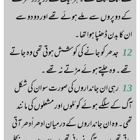
کے دو پروں سے ملے ہوئے تھے اور دو دو سے
ان کا بدن ڈھنپا ہوا تھا۔
12
جدھر کو جانے کی کوشش ہوتی تھی وہ جاتے
تھے۔ وہ چلتے ہوئے مڑتے نہ تھے ۔
13
رہی ان جانداروں کی صورت سو ان کی شکل
آگ کے سلگے ہوئے کوئلوں اور مشعلوں کی مانند
تھی۔ وہ ان جانداروں کے درمیان ادھر اُدھر آتی