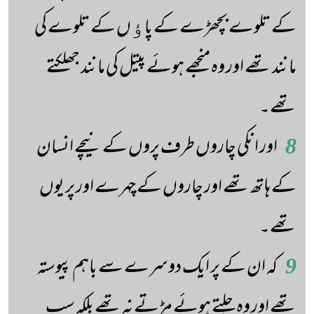
کے تلوے بچھڑے کے پاﺅں کے تلوے کی
مانند تھے اور وہ منجھے ہوئے پیتل کی مانند جھلکتے
تھے۔
8
اور انکی چاروں طرف پروں کے نیچے انسان
کے ہاتھ تھے اور چاروں کے چہرے اور پر یوں
تھے۔
9
کہ ان کے پر ایک دوسرے سے باہم پیوستہ
تھے اور وہ چلتے ہوئے مڑتے نہ تھے بلکہ سب