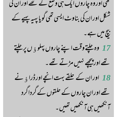
تھی اور وہ چاروں ایک ہی وضع کے تھے اور ان کی
شکل اور ان کی بناوٹ ایسی تھی گویا پہیہ پہیے کے
بیچ میں ہے۔
17
وہ چلتے وقت اپنے چاروں پہلوﺅں پر چلتے
تھے اور پیچھے نہیں مڑتے تھے۔
18
اور ان کے حلقے بہت انچے اور ڈراﺅنے
تھے اور ان چاروں کے حلقوں کے گردا گرد
آنکھیں ہی آنکھیں تھیں۔