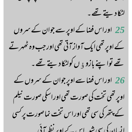
لٹکا دیتے تھے۔
25
اور اس فضا کے اوپر سے جو ان کے سروں
کے اوپر تھی ایک آواز آتی تھی اور جب وہ ٹھہرتے
تھے تو اپنے بازوﺅں کو لٹکا دیتے تھے۔
26
اور اس فضا سے اوپر جو ان کے سروں کے
اوپر تھی تخت کی صورت تھی اور اسکی صورت نیلم
کے پتھر کی سی تھی اور اس تخت نما صورت پر کسی
انسان کی سی شبیہ اس کے اوپر نظر آئی۔