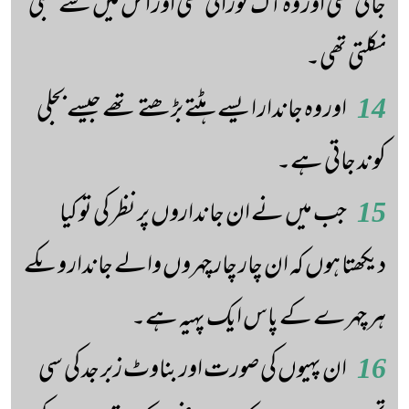
جاتی تھی اور وہ آگ نورانی تھی اور اس میں سے بجلی
نکلتی تھی۔
14
اور وہ جاندار ایسے ہٹتے بڑھتے تھے جیسے بجلی
کوند جاتی ہے۔
15
جب میں نے ان جانداروں پر نظر کی تو کیا
دیکھتا ہوں کہ ان چار چار چہروں والے جاندار وںکے
ہر چہرے کے پاس ایک پہیہ ہے۔
16
ان پہیوں کی صورت اور بناوٹ زبر جد کی سی