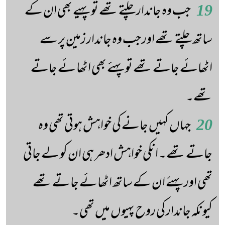
19
جب وہ جاندار چلتے تھے تو پہیے بھی ان کے
ساتھ چلتے تھے اور جب وہ جاندار زمین پر سے
اٹھائے جاتے تھے تو پہئے بھی اٹھا ئے جاتے
تھے۔
20
جہاں کہیں جانے کی خواہش ہوتی تھی وہ
جاتے تھے۔ انکی خواہش ادھر ہی ان کو لے جاتی
تھی اور پہئے ان کے ساتھ اٹھائے جاتے تھے
کیونکہ جاندار کی روح پہیوں میں تھی۔