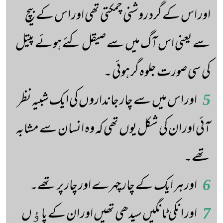
اور اس کے گرد روشنی چمکتی تھی اور اس کے بیچ
سے یعنی اس آگ میں سے صیقل کئے ہوئے پیتل
کی سی صورت جلوہ گر ہوئی ۔
5
اور اس میں سے چار جانداروں کی ایک شبیہ نظر
آئی اور ان کی شکل یوں تھی کہ وہ انسان سے مشابہ
تھے۔
6
اور ہر ایک کے چار چہرے اور چار پر تھے۔
7
اور انکی ٹانگیں سیدھی تھیں اور ان کے پاﺅں