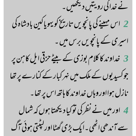
نے خدا کی رویتیں دیکھیں۔
2
اس مہینے کی پانچویں تاریخ کو یہویاکین بادشاہ کی
اسیری کے پانچویں برس میں ۔
3
خداوند کا کلام بوزی کے بیٹے حزقی ایل کاہن پر
جو کسیدیوں کے ملک میں نہر کبار کے کنارے پر تھا
نازل ہوا اور وہاں خداوند کا ہاتھ اس پر تھا۔
4
اور میں نے نظر کی تو کیا دیکھتا ہوں کہ شمال
سے آندھی اٹھی۔ایک بڑی گھٹا اور لپٹتی ہوئی آگ