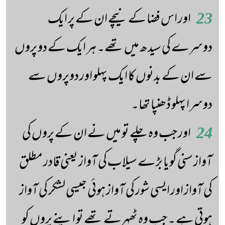
23
اور اس فضا کے نیچے ان کے پر ایک
دوسرے کی سیدھ میں تھے۔ ہر ایک کے دو پروں
سے ان کے بدنوں کا ایک پہلو اور دوپروں سے
دوسرا پہلو ڈھنپا تھا۔
24
اور جب وہ چلے تو میں نے ان کے پروں کی
آواز سنی گویا بڑے سیلاب کی آواز یعنی قادر مطلق
کی آواز اور ایسی شور کی آواز ہوئی جیسی لشکر کی آواز
ہوتی ہے ۔ جب وہ ٹھہرتے تھے تو اپنے پروں کو