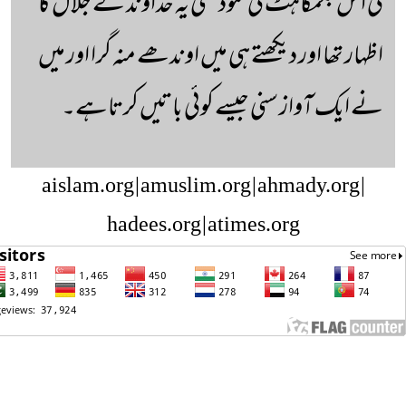
کی اس جگمگاہٹ کی نمود تھی یہ خداوند کے جلال کا
اظہار تھا اور دیکھتے ہی میں اوندھے منہ گرا اور میں
نے ایک آواز سنی جیسے کوئی باتیں کرتاہے۔
aislam.org | amuslim.org | ahmady.org |
hadees.org | atimes.org