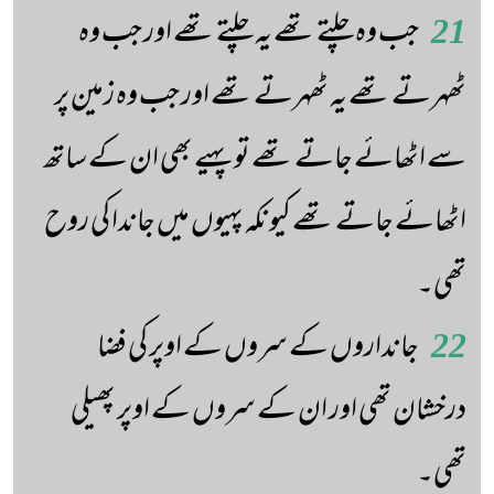
21
جب وہ چلتے تھے یہ چلتے تھے اور جب وہ
ٹھہرتے تھے یہ ٹھہرتے تھے اور جب وہ زمین پر
سے اٹھائے جاتے تھے تو پہیے بھی ان کے ساتھ
اٹھائے جاتے تھے کیونکہ پہیوں میں جاندا کی روح
تھی۔
22
جانداروں کے سروں کے اوپر کی فضا
درخشان تھی اور ان کے سروں کے اوپر پھیلی
تھی۔