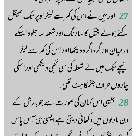
27
اور میں نے اس کی کمر سے لیکر اوپر تک صیقل
کئے ہوئے پیتل کا سارنگ او رشعلہ سا جلوہ اسکے
درمیان اور گردا گرد دیکھا اور اس کی کمر سے لیکر
نیچے تک میں نے شعلہ کی سی تجلی دیکھی اور اسکی
چاروں طرف جگمگاہٹ تھی۔
28
جیسی اس کمان کی صور ت ہے جو بارش کے
دن بادلوں میں دکھائی دیتی ہے ایسی ہی آس پاس